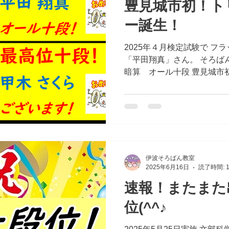
豊見城市初！ト
ー誕生！
2025年４月検定試験で フ
「平田翔真」さん。 そろば
暗算 オール十段 豊見城市
す！ そして今回、あんざん
ら」さん ほんとうにおめで
の一言です！
伊波そろばん教室
2025年6月16日
読了時間: 
速報！またまた
位(^^♪