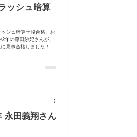
ラッシュ暗算
フラッシュ暗算十段合格、お
中2年の藤田紗妃さんが、
に見事合格しました！ フ
ードと正確さ、そして高い
難しい段位です。その十段
晴らしいことです。 そし
格で、暗算・珠算・フラッ
ーとなりました。三つの分
ね、結果につなげてきた努
と思います。 日々の練習
うして大きな形になりまし
めでとうございます！ こ
年 永田義翔さん
みんなで楽しみにしていま