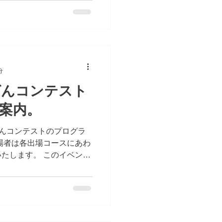
加できるYouTubeライブにて開催いたします。 ...
分
ばんコンテスト
案内。
ろばんコンテストのプログラ
場者は各出場コースにあわ
たします。 このイベント
 そろばんを楽しむイベン
たします。