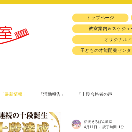
トップページ
教室案内＆スケジュ
オリジナル
子どもの才能開発センタ
「最新情報」
「活動報告」
「十段合格者の声」
伊波そろばん教室
4月11日
読了時間: 1分