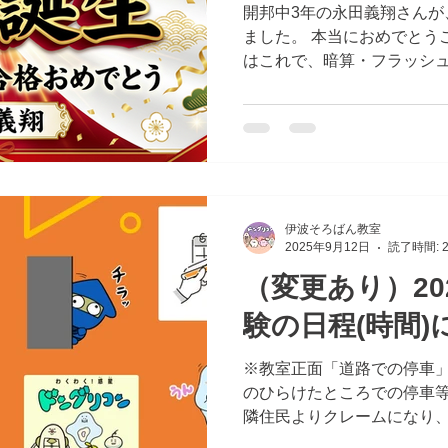
開邦中3年の永田義翔さんが
ました。 本当におめでとう
はこれで、暗算・フラッシュ
えたトリプルホルダーとなり
ツと努力を重ね、あきらめ
が、今回の素晴らしい結果に
段合格は、確かな力はもち
さ、そして日々の積み重ね
きな目標です。 永田義翔さ
なさんにとっても大きな励み
伊波そろばん教室
2025年9月12日
読了時間: 
ここまで温かく見守り、支
まのご協力にも、 心より感
（変更あり）20
えがあってこそ、この立派
験の日程(時間)
思います。 永田義翔さん、
でとうございます！ これか
※教室正面「道路での停車」
より楽しみにしています。
のひらけたところでの停車等
隣住民よりクレームになり
タッチ＆ゴーのご協力をよ