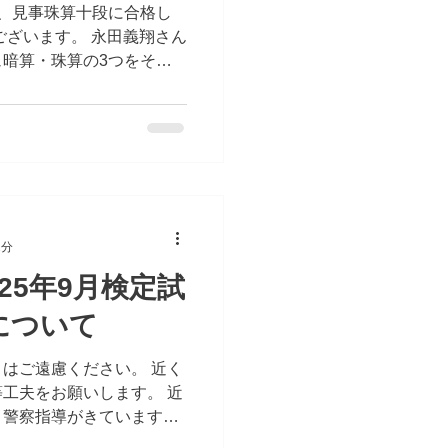
、見事珠算十段に合格し
ございます。 永田義翔さん
暗算・珠算の3つをそろ
ました。 これまでコツコ
ずに挑戦し続けてきたこと
つながりました。 珠算十
ろん、集中力、ねばり強
があってこそ達成できる大
んの頑張る姿は、教室のみ
になっています。 また、
2分
えてこられた保護者の皆さ
謝申し上げます。日々の支
25年9月検定試
な成果につながったことと
について
珠算十段合格、本当におめ
らのますますの活躍を、心
はご遠慮ください。 近く
工夫をお願いします。 近
、警察指導がきています。
ろしくお願いいたします。