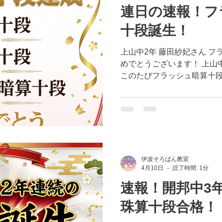
連日の速報！フ
十段誕生！
上山中2年 藤田紗妃さん 
めでとうございます！ 上山
このたびフラッシュ暗算十段
ラッシュ暗算十段は、スピ
集中力が求められるとても
に合格したことは、本当に素
て藤田紗妃さんは今回の合
シュ暗算のトリプルホルダ
野でしっかりと力を積み重
力に、心から拍手を送りたい
伊波そろばん教室
4月10日
読了時間: 1分
を頑張ってきた成果が、こ
た。藤田紗妃さん、本当にお
速報！開邦中3
れからのさらなる活躍も、
珠算十段合格！
す。