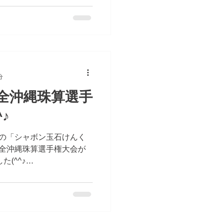
いいたします。...
分
回 全沖縄珠算選手
♪
満市の「シャボン玉石けんく
 全沖縄珠算選手権大会が
(^^♪
================== 全
ンラインスクール...