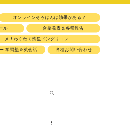
​習い事
オンラインそろばんは効果がある？
ール
合格発表＆各種報告
アニメ！わくわく惑星ドングリコン
ー 学習塾＆英会話
各種お問い合わせ