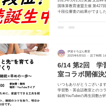
2025年5月25日実施 文部
国珠算教育連盟主催 第427
十段位審査の結果がでました
段」 合格！ ☆彡 甲木 
す！ 当教室からは「11年連
伊波そろばん教室
2025年6月5日
読了時間: 1
6/14 第2回
室コラボ開催決定
いつもありがとうございます。 ４月に開催しま
学習塾・英会話教室とのコ
録画YouTubeの再生回数が
第２回を開催いたします。 今回は動画を流しながら参