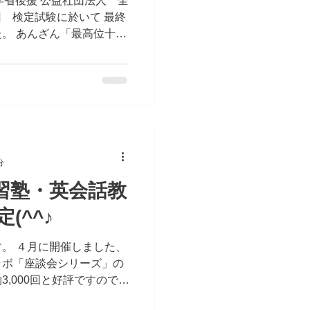
科学省後援 公益社団法人 全
回 検定試験に於いて 最終
。 あんざん「最高位十
さくら おめでとうございま
続」の十段誕生です(^^
分
 学習塾・英会話教
(^^♪
した、
ラボ「座談会シリーズ」の
約3,000回と好評ですので、