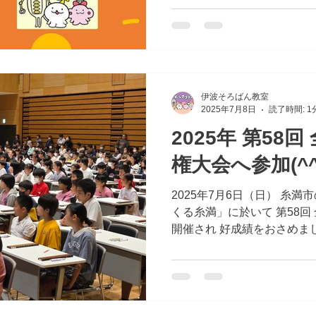
以下の点をお子様とご確認お願
伊波そろばん教室
2025年7月8日
読了時間: 1
2025年 第58
権大会へ参加(^^
2025年7月6日（日） 糸
くる糸満」に於いて 第58回
開催され 好成績をおさめました
======================
国どこからでも通える！ #オ