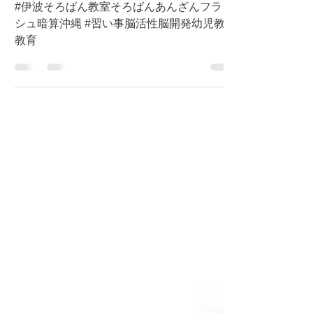
検定試験 合格発表。
#伊波そろばん教室そろばんあんざんフラッ
シュ暗算沖縄 #習い事脳活性脳開発幼児教育
教育