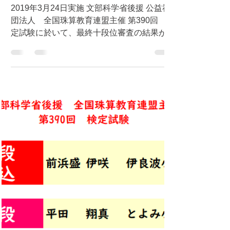
号外速報！出ました！珠算
最高十段位！
2019年3月24日実施 文部科学省後援 公益社
団法人 全国珠算教育連盟主催 第390回 検
定試験に於いて、最終十段位審査の結果が出
ました。 珠算最高十段位合格 島袋 姫芽 お
めでとうございます！ 珠算（そろばん）の
十段合格は ナント豊見城市初の快挙となり
ます！...