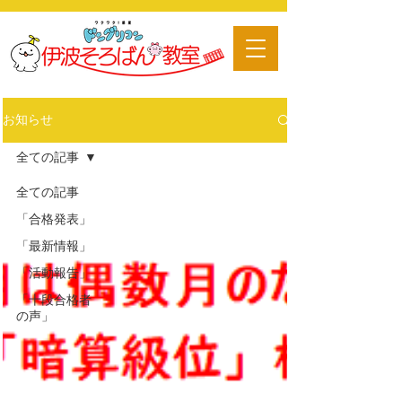
​習い事
お知らせ
全ての記事
全ての記事
「合格発表」
「最新情報」
「活動報告」
「十段合格者
の声」