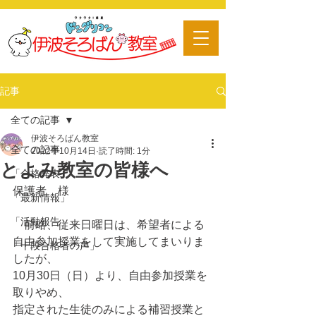
​習い事
記事
全ての記事
伊波そろばん教室
全ての記事
2022年10月14日
読了時間: 1分
とよみ教室の皆様へ
「合格発表」
保護者　様
「最新情報」
「活動報告」
　前略、従来日曜日は、希望者による
自由参加授業をして実施してまいりま
「十段合格者の声」
したが、
10月30日（日）より、自由参加授業を
取りやめ、
指定された生徒のみによる補習授業と