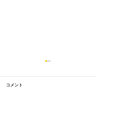
コメント
コメントを追加…
速報！開邦中3年 永田義
（変更あり）20
翔さん 珠算十段合格！
定試験の日程(時
て