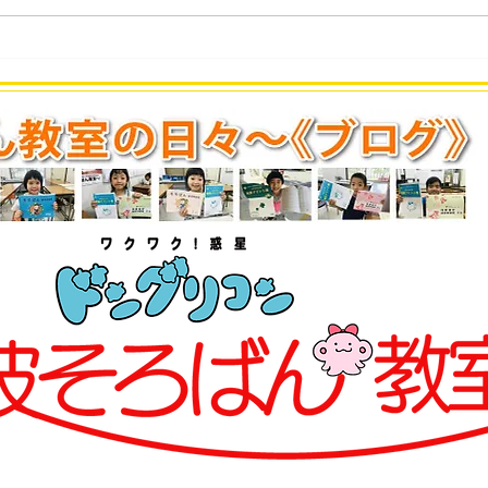
速報！開邦中3年 永田義翔さ
（変
ん 珠算十段合格！
試験