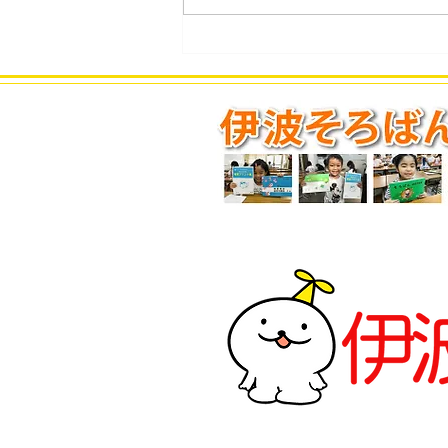
連日の速報！フラッシュ暗算
十段誕生！