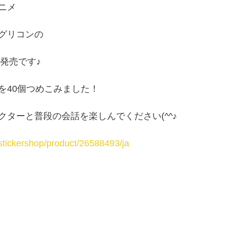
ニメ
グリコンの
日発売です♪
を40個つめこみました！
クターと普段の会話を楽しんでください(^^♪
e/stickershop/product/26588493/ja