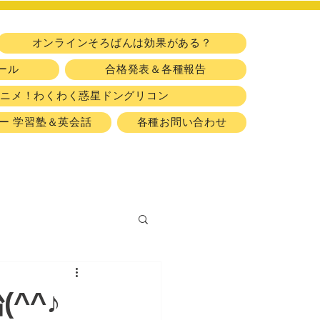
​習い事
オンラインそろばんは効果がある？
ール
合格発表＆各種報告
アニメ！わくわく惑星ドングリコン
ー 学習塾＆英会話
各種お問い合わせ
^^♪