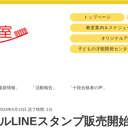
トップページ
教室案内＆スケジュ
オリジナル
子どもの才能開発センタ
最新情報」
「活動報告」
「十段合格者の声」
2024年5月13日
読了時間: 1分
ルLINEスタンプ販売開始(