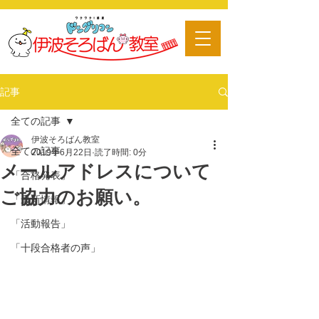
​習い事
記事
全ての記事
伊波そろばん教室
全ての記事
2019年6月22日
読了時間: 0分
メールアドレスについて
「合格発表」
ご協力のお願い。
「最新情報」
「活動報告」
「十段合格者の声」