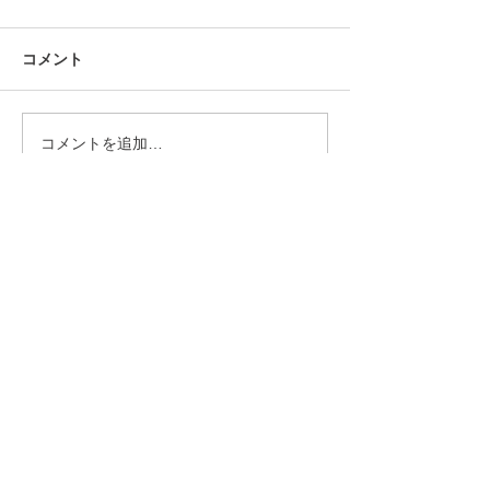
コメント
コメントを追加…
速報！開邦中3年 永田義
（変更あり）20
翔さん 珠算十段合格！
定試験の日程(時
て
トップページ