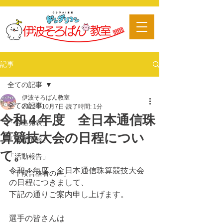
​習い事
記事
全ての記事
伊波そろばん教室
全ての記事
2022年10月7日
読了時間: 1分
令和４年度 全日本通信珠
「合格発表」
算競技大会の日程につい
「最新情報」
て。
「活動報告」
令和４年度　全日本通信珠算競技大会
「十段合格者の声」
の日程につきまして、
下記の通りご案内申し上げます。
選手の皆さんは