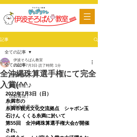
​習い事
記事
全ての記事
伊波そろばん教室
全ての記事
2022年7月3日
読了時間: 1分
全沖縄珠算選手権にて完全
「合格発表」
入賞(^^♪
「最新情報」
2022年7月3日（日）
「活動報告」
糸満市の
「十段合格者の声」
糸満市観光文化交流拠点　シャボン玉
石けん くくる糸満に於いて
第55回　全沖縄珠算選手権大会が開催
され、