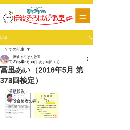
​習い事
記事
全ての記事
伊波そろばん教室
全ての記事
2016年6月30日
読了時間: 0分
冨里あい（2016年5月 第
「合格発表」
373回検定）
「最新情報」
「活動報告」
「十段合格者の声」