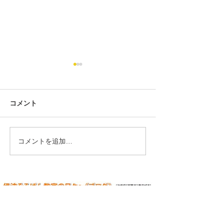
コメント
コメントを追加…
甲木 さくら（2025年5月
平田 翔真（202
第427回検定）
425回検定）