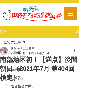
​習い事
記事
全ての記事
伊波そろばん教室
全ての記事
2022年1月3日
読了時間: 0分
南部地区初！【満点】後間
「合格発表」
朝日（2021年7月 第404回
「最新情報」
検定）
「活動報告」
「十段合格者の声」