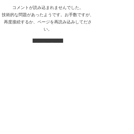
コメントが読み込まれませんでした。
第434回 2026年7月度「そ
第434回 2026
技術的な問題があったようです。お手数ですが、
ろばん段位」検定試験 合
ろばん級位」検
再度接続するか、ページを再読み込みしてださ
格発表。
格発表。
い。
再読み込み
トップページ