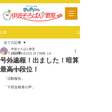
​習い事
記事
全ての記事
伊波そろばん教室
全ての記事
2019年6月22日
読了時間: 1分
号外速報！出ました！暗算
「合格発表」
最高十段位！
「最新情報」
「活動報告」
「十段合格者の声」