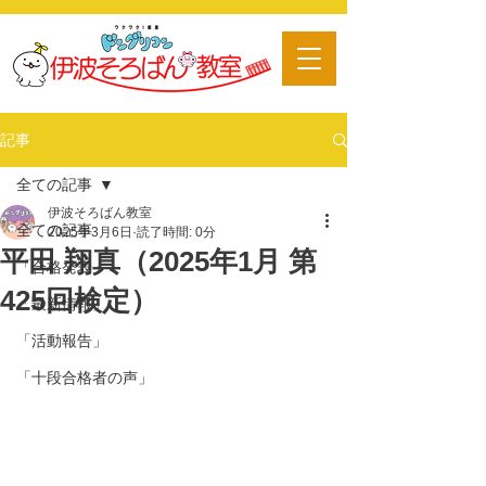
​習い事
記事
全ての記事
伊波そろばん教室
全ての記事
2025年3月6日
読了時間: 0分
平田 翔真（2025年1月 第
「合格発表」
425回検定）
「最新情報」
「活動報告」
「十段合格者の声」