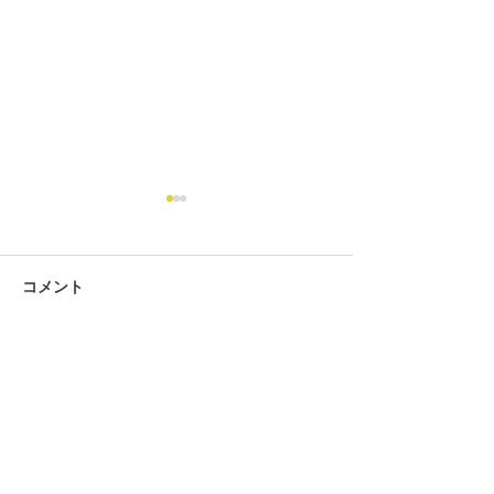
コメント
コメントを追加…
2025年 第58回 全沖縄珠
2025年 珠算優
(^^♪
算選手権大会へ参加(^^♪