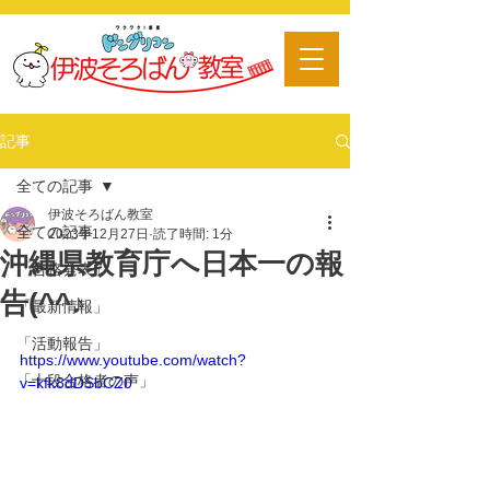
​習い事
記事
全ての記事
伊波そろばん教室
全ての記事
2023年12月27日
読了時間: 1分
沖縄県教育庁へ日本一の報
「合格発表」
告(^^♪
「最新情報」
「活動報告」
https://www.youtube.com/watch?
「十段合格者の声」
v=kfk8dDSbCZ0