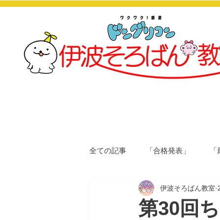
全ての記事
「合格発表」
「
伊波そろばん教室
第30回