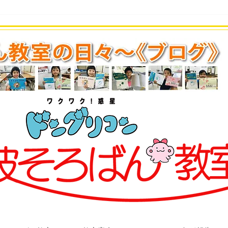
速報！開邦中3年 永田義翔さ
（変
ん 珠算十段合格！
試験