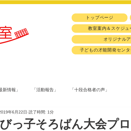
トップページ
教室案内＆スケジュ
オリジナル
子どもの才能開発センタ
最新情報」
「活動報告」
「十段合格者の声」
2019年6月22日
読了時間: 1分
ちびっ子そろばん大会プ