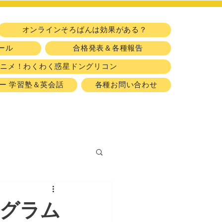
​習い事
オンラインそろばんは効果がある？
ール
合格発表＆各種報告
アニメ！わくわく惑星ドングリコン
ー 学習塾＆英会話
各種お問い合わせ
ログラム