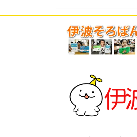
連日の速報！フラッシュ暗算
十段誕生！