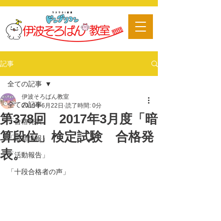
​習い事
記事
全ての記事
伊波そろばん教室
全ての記事
2019年6月22日
読了時間: 0分
第378回 2017年3月度「暗
「合格発表」
算段位」検定試験 合格発
「最新情報」
表。
「活動報告」
「十段合格者の声」