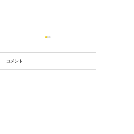
コメント
コメントを追加…
第434回 2026年7月度「そ
第434回 2026
ろばん段位」検定試験 合
ろばん級位」検
格発表。
格発表。