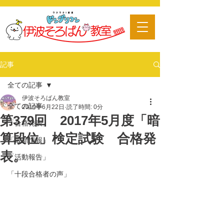
​習い事
記事
全ての記事
伊波そろばん教室
全ての記事
2019年6月22日
読了時間: 0分
第379回 2017年5月度「暗
「合格発表」
算段位」検定試験 合格発
「最新情報」
表。
「活動報告」
「十段合格者の声」