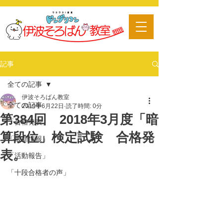
​習い事
記事
全ての記事
伊波そろばん教室
全ての記事
2019年6月22日
読了時間: 0分
第384回 2018年3月度「暗
「合格発表」
算段位」検定試験 合格発
「最新情報」
表。
「活動報告」
「十段合格者の声」