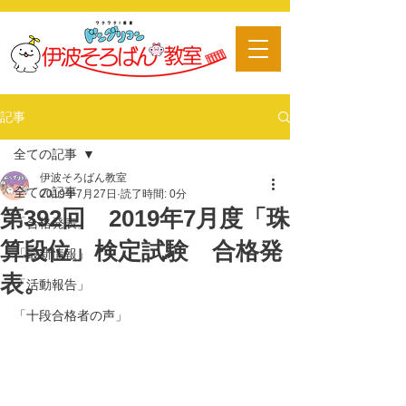
​習い事
記事
全ての記事
伊波そろばん教室
全ての記事
2019年7月27日
読了時間: 0分
第392回 2019年7月度「珠
「合格発表」
算段位」検定試験 合格発
「最新情報」
表。
「活動報告」
「十段合格者の声」