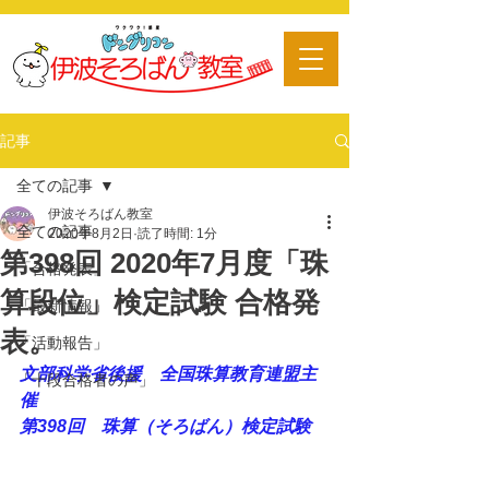
​習い事
記事
全ての記事
伊波そろばん教室
全ての記事
2020年8月2日
読了時間: 1分
第398回 2020年7月度「珠
「合格発表」
算段位」検定試験 合格発
「最新情報」
表。
「活動報告」
文部科学省後援　全国珠算教育連盟主
「十段合格者の声」
催
第398回　珠算（そろばん）検定試験