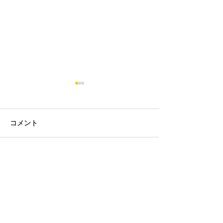
コメント
コメントを追加…
第434回 2026年7月度「そ
第434回 2026
ろばん段位」検定試験 合
ろばん級位」検
格発表。
格発表。