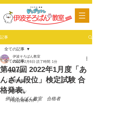
​習い事
記事
全ての記事
伊波そろばん教室
全ての記事
2022年2月6日
読了時間: 1分
第407回 2022年1月度「あ
「合格発表」
んざん段位」検定試験 合
「最新情報」
格発表。
「活動報告」
伊波そろばん教室　合格者
「十段合格者の声」