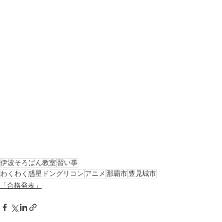
伊波そろばん教室
習い事
わくわく惑星ドングリコン
アニメ
那覇市
豊見城市
「合格発表」