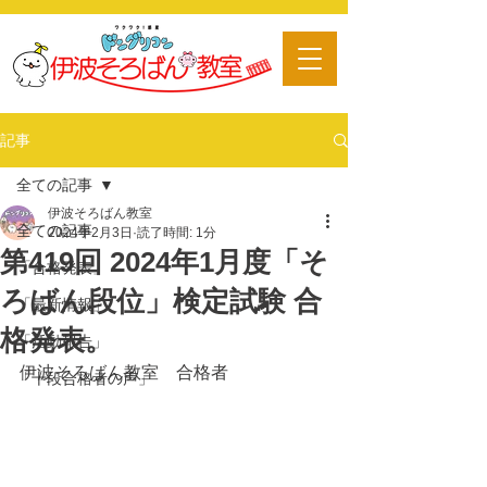
​習い事
記事
全ての記事
伊波そろばん教室
全ての記事
2024年2月3日
読了時間: 1分
第419回 2024年1月度「そ
「合格発表」
ろばん段位」検定試験 合
「最新情報」
格発表。
「活動報告」
伊波そろばん教室　合格者
「十段合格者の声」