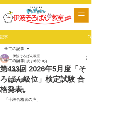
​習い事
記事
全ての記事
伊波そろばん教室
全ての記事
5月31日
読了時間: 0分
第433回 2026年5月度「そ
「合格発表」
ろばん級位」検定試験 合
「最新情報」
格発表。
「活動報告」
「十段合格者の声」