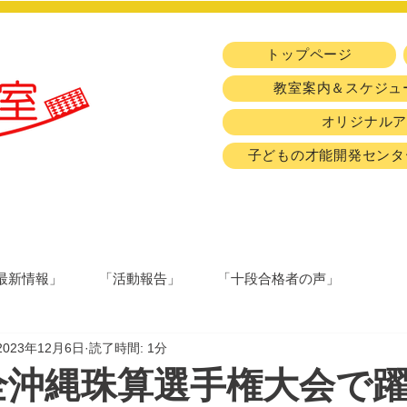
トップページ
教室案内＆スケジュ
オリジナル
子どもの才能開発センタ
最新情報」
「活動報告」
「十段合格者の声」
2023年12月6日
読了時間: 1分
 全沖縄珠算選手権大会で躍動