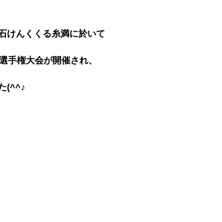
）
石けんくくる糸満に於いて
算選手権大会が開催され、
(^^♪