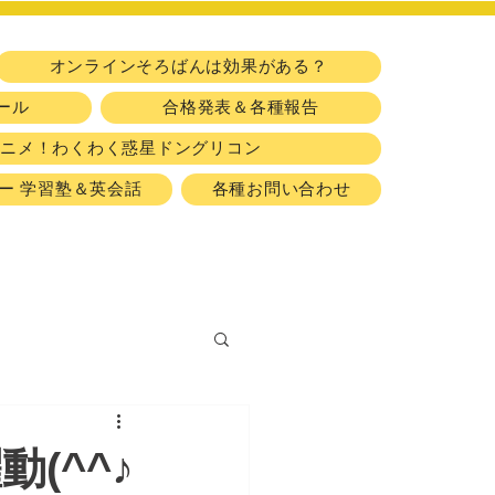
​習い事
オンラインそろばんは効果がある？
ール
合格発表＆各種報告
アニメ！わくわく惑星ドングリコン
ー 学習塾＆英会話
各種お問い合わせ
(^^♪