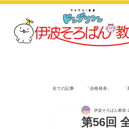
全ての記事
「合格発表」
「
伊波そろばん教室
第56回