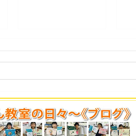
第434回 2026年7月度「そろ
第4
ばん段位」検定試験 合格発
ばん
表。
表。