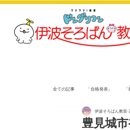
全ての記事
「合格発表」
「
伊波そろばん教室
豊見城市