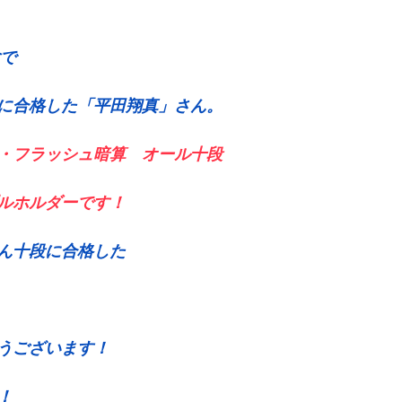
験で
に合格した「平田翔真」さん。
・フラッシュ暗算　オール十段
ルホルダーです！
ん十段に合格した
うございます！
！