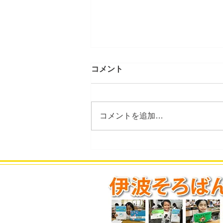
コメント
コメントを追加…
第434回 2026年7月度「あん
ざん段位」検定試験 合格発
表。