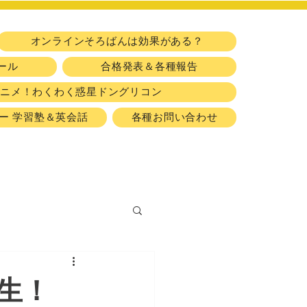
​習い事
オンラインそろばんは効果がある？
ール
合格発表＆各種報告
アニメ！わくわく惑星ドングリコン
ー 学習塾＆英会話
各種お問い合わせ
生！