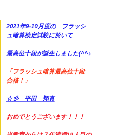
2021年9-10月度の　フラッシ
ュ暗算検定試験に於いて
最高位十段が誕生しました(^^♪
「フラッシュ暗算最高位十段　
合格！」
☆彡　平田　翔真
おめでとうございます！！！
当教室からは７年連続19人目の