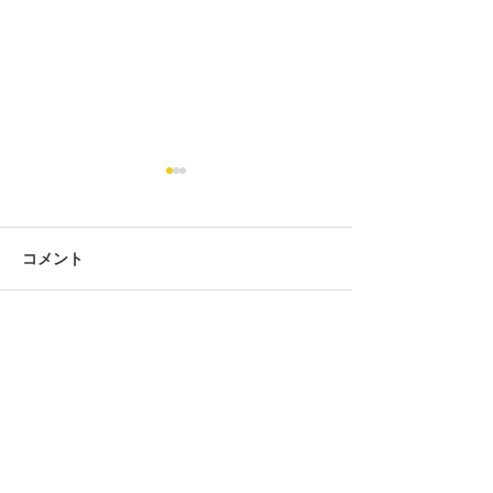
コメント
コメントを追加…
第434回 2026年7月度「そ
第434回 2026
ろばん段位」検定試験 合
ろばん級位」検
格発表。
格発表。