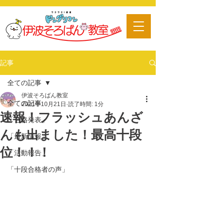
​習い事
記事
全ての記事
伊波そろばん教室
全ての記事
2021年10月21日
読了時間: 1分
速報！フラッシュあんざ
「合格発表」
んも出ました！最高十段
「最新情報」
位！！！
「活動報告」
「十段合格者の声」