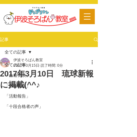
​習い事
記事
全ての記事
伊波そろばん教室
全ての記事
2017年3月15日
読了時間: 0分
2017年3月10日 琉球新報
「合格発表」
に掲載(^^♪
「最新情報」
「活動報告」
「十段合格者の声」