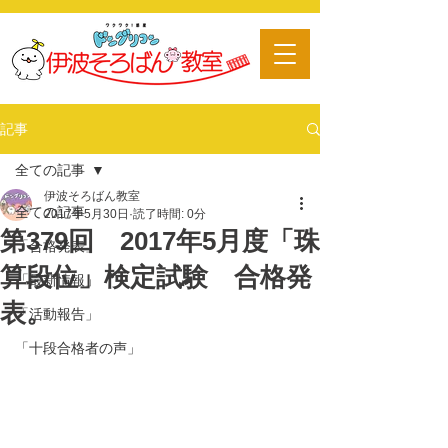
​習い事
記事
全ての記事
伊波そろばん教室
全ての記事
2017年5月30日
読了時間: 0分
第379回 2017年5月度「珠
「合格発表」
算段位」検定試験 合格発
「最新情報」
表。
「活動報告」
「十段合格者の声」