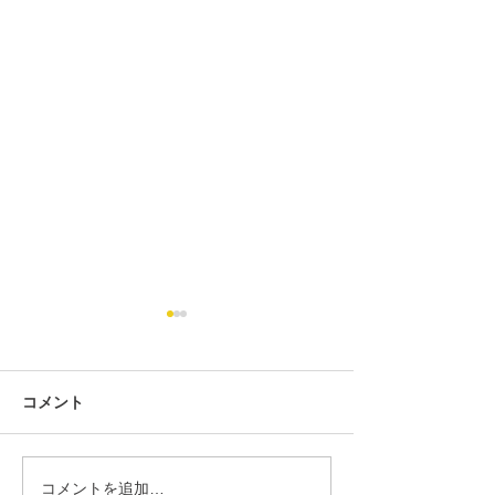
コメント
コメントを追加…
第434回 2026年7月度「あ
第434回 2026