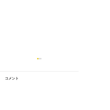
コメント
コメントを追加…
第434回 2026年7月度「あ
第434回 2026
んざん段位」検定試験 合
ろばん段位」検