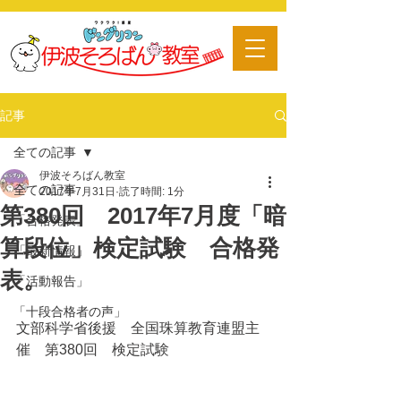
​習い事
記事
全ての記事
伊波そろばん教室
全ての記事
2017年7月31日
読了時間: 1分
第380回 2017年7月度「暗
「合格発表」
算段位」検定試験 合格発
「最新情報」
表。
「活動報告」
「十段合格者の声」
文部科学省後援　全国珠算教育連盟主
催　第380回　検定試験