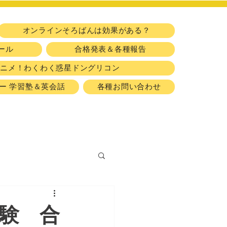
​習い事
オンラインそろばんは効果がある？
ール
合格発表＆各種報告
アニメ！わくわく惑星ドングリコン
ー 学習塾＆英会話
各種お問い合わせ
試験 合