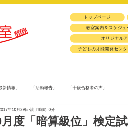
トップページ
教室案内＆スケジュ
オリジナル
子どもの才能開発センタ
最新情報」
「活動報告」
「十段合格者の声」
2017年10月29日
読了時間: 0分
年10月度「暗算級位」検定