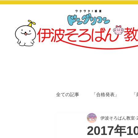
全ての記事
「合格発表」
「
伊波そろばん教室
2017