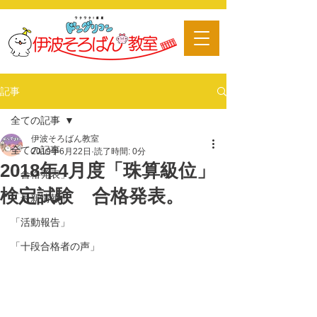
​習い事
記事
全ての記事
伊波そろばん教室
全ての記事
2019年6月22日
読了時間: 0分
2018年4月度「珠算級位」
「合格発表」
検定試験 合格発表。
「最新情報」
「活動報告」
「十段合格者の声」