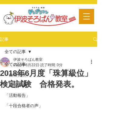
​習い事
記事
全ての記事
伊波そろばん教室
全ての記事
2019年6月22日
読了時間: 0分
2018年6月度「珠算級位」
「合格発表」
検定試験 合格発表。
「最新情報」
「活動報告」
「十段合格者の声」