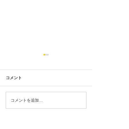
コメント
コメントを追加…
第434回 2026年7月度「あ
第434回 2026
んざん段位」検定試験 合
ろばん段位」検
格発表。
格発表。