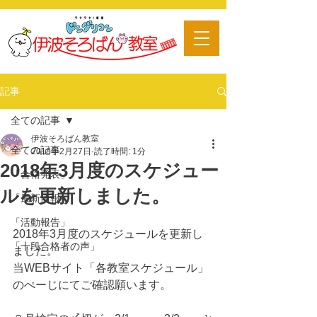
​習い事
記事
全ての記事
伊波そろばん教室
全ての記事
2018年2月27日
読了時間: 1分
2018年3月度のスケジュー
「合格発表」
ルを更新しました。
「最新情報」
「活動報告」
2018年3月度のスケジュールを更新し
「十段合格者の声」
ました。
当WEBサイト「各教室スケジュール」
のぺーじにてご確認願います。