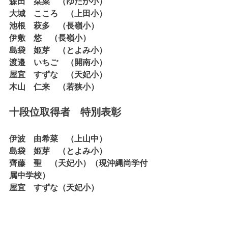
森田　栞菜　（ゆたか小）
大城　こころ　（上田小）
池根　萩多　（長嶺小）
伊敷　悠　（長嶺小）
島袋　姫芽　（とよみ小）
渡邉　いちご　（開南小）
屋宜　すずな　（天妃小）
木山　仁来　（若狭小）
十段位取得者　特別表彰
伊波　由希菜　（上山中）
島袋　姫芽　（とよみ小）
齊藤　聖　（天妃小）（現沖縄尚学付
属中学校）
屋宜　すずな（天妃小）