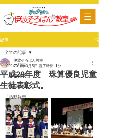
​習い事
記事
全ての記事
伊波そろばん教室
全ての記事
2018年3月5日
読了時間: 1分
平成29年度 珠算優良児童
「合格発表」
生徒表彰式。
「最新情報」
「活動報告」
「十段合格者の声」