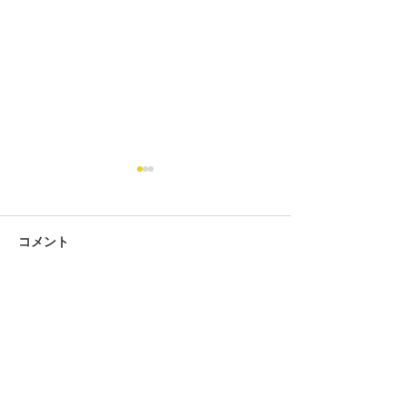
コメント
コメントを追加…
第434回 2026年7月度「あ
第434回 2026
んざん段位」検定試験 合
ろばん段位」検
格発表。
格発表。