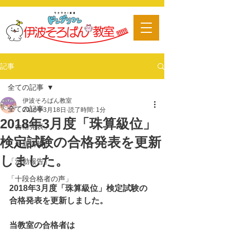
​習い事
記事
全ての記事
伊波そろばん教室
全ての記事
2018年3月18日
読了時間: 1分
2018年3月度「珠算級位」
「合格発表」
検定試験の合格発表を更新
「最新情報」
しました。
「活動報告」
「十段合格者の声」
2018年3月度「珠算級位」検定試験の
合格発表を更新しました。
当教室の合格者は