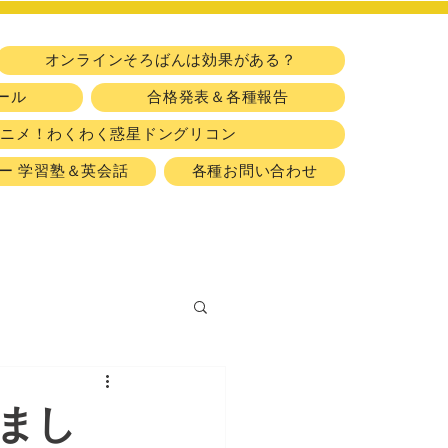
​習い事
オンラインそろばんは効果がある？
ール
合格発表＆各種報告
アニメ！わくわく惑星ドングリコン
ー 学習塾＆英会話
各種お問い合わせ
まし