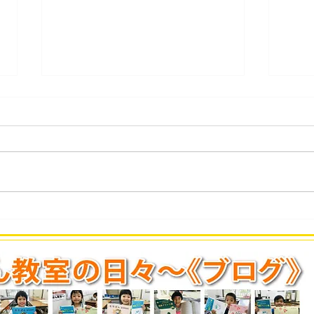
第434回 2026年7月度「あん
第4
ざん段位」検定試験 合格発
ばん
表。
表。