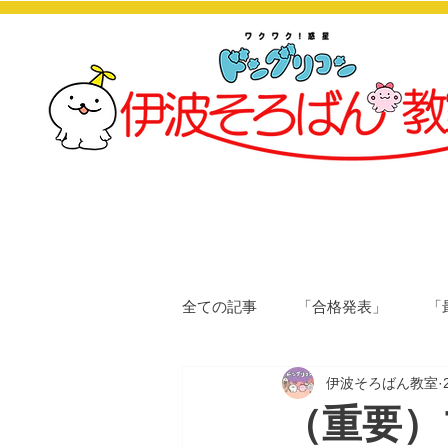
全ての記事
「合格発表」
「
伊波そろばん教室
（重要）