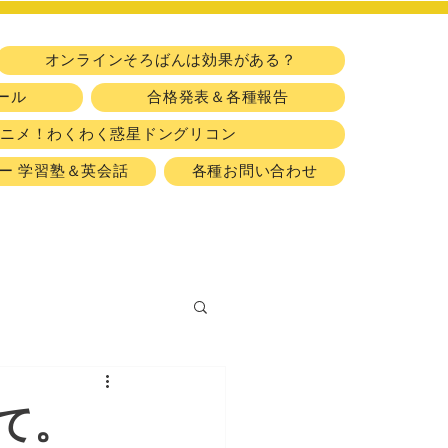
​習い事
オンラインそろばんは効果がある？
ール
合格発表＆各種報告
アニメ！わくわく惑星ドングリコン
ー 学習塾＆英会話
各種お問い合わせ
て。