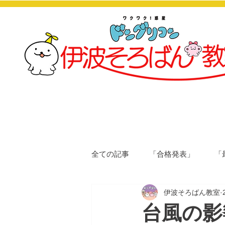
全ての記事
「合格発表」
「
伊波そろばん教室
台風の影