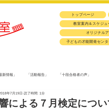
トップページ
教室案内＆スケジュ
オリジナル
子どもの才能開発センタ
最新情報」
「活動報告」
「十段合格者の声」
2018年7月19日
読了時間: 1分
響による７月検定につい