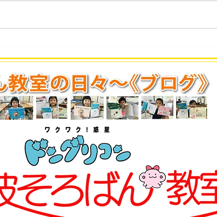
第434回 2026年7月度「あん
第4
ざん段位」検定試験 合格発
ばん
表。
表。