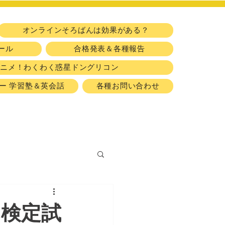
​習い事
オンラインそろばんは効果がある？
ール
合格発表＆各種報告
アニメ！わくわく惑星ドングリコン
ー 学習塾＆英会話
各種お問い合わせ
」検定試