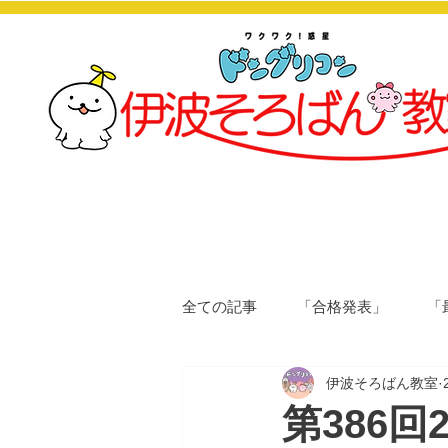
全ての記事
「合格発表」
「
伊波そろばん教室
第386