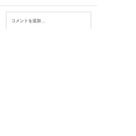
コメントを追加…
第434回 2026年7月度「あ
第434回 2026
んざん段位」検定試験 合
ろばん段位」検
格発表。
格発表。
トップページ
伊波あんざんそろばん教室とは
教室案内＆スケジュール
各種報告