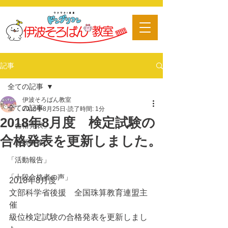
​習い事
記事
全ての記事
伊波そろばん教室
全ての記事
2018年8月25日
読了時間: 1分
2018年8月度 検定試験の
「合格発表」
合格発表を更新しました。
「最新情報」
「活動報告」
「十段合格者の声」
2018年8月度
文部科学省後援　全国珠算教育連盟主
催
級位検定試験の合格発表を更新しまし