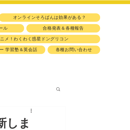
​習い事
オンラインそろばんは効果がある？
ール
合格発表＆各種報告
アニメ！わくわく惑星ドングリコン
ー 学習塾＆英会話
各種お問い合わせ
新しま