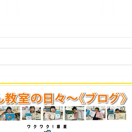
第434回 2026年7月度「あん
第4
ざん段位」検定試験 合格発
ばん
表。
表。