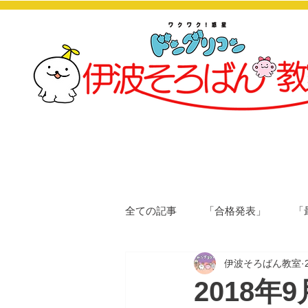
全ての記事
「合格発表」
「
伊波そろばん教室
2018