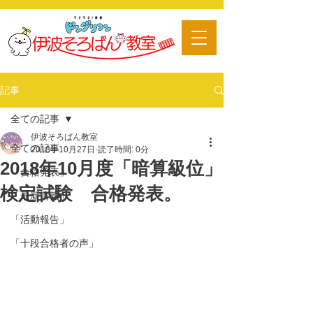
​習い事
記事
全ての記事
伊波そろばん教室
全ての記事
2018年10月27日
読了時間: 0分
2018年10月度「暗算級位」
「合格発表」
検定試験 合格発表。
「最新情報」
「活動報告」
「十段合格者の声」