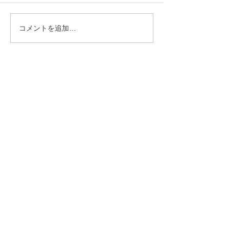
コメントを追加…
第434回 2026年7月度「あ
第434回 2026
んざん段位」検定試験 合
ろばん段位」検
格発表。
格発表。
トップページ
伊波あんざんそろばん教室とは
教室案内＆スケジュール
各種報告
サイトポリシー