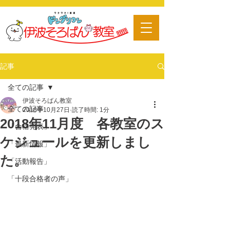
​習い事
記事
全ての記事
伊波そろばん教室
全ての記事
2018年10月27日
読了時間: 1分
2018年11月度 各教室のス
「合格発表」
ケジュールを更新しまし
「最新情報」
た。
「活動報告」
「十段合格者の声」