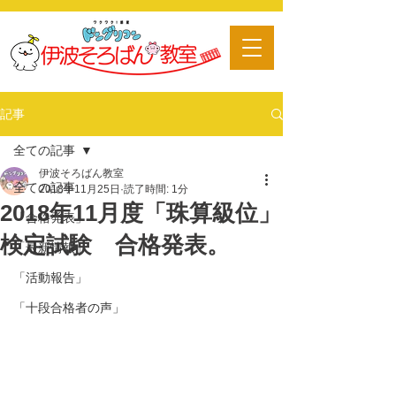
​習い事
記事
全ての記事
伊波そろばん教室
全ての記事
2018年11月25日
読了時間: 1分
2018年11月度「珠算級位」
「合格発表」
検定試験 合格発表。
「最新情報」
「活動報告」
「十段合格者の声」