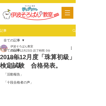
​習い事
記事
全ての記事
伊波そろばん教室
全ての記事
2018年12月23日
読了時間: 0分
2018年12月度「珠算初級」
「合格発表」
検定試験 合格発表。
「最新情報」
「活動報告」
「十段合格者の声」