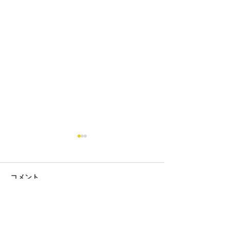
コメント
コメントを追加…
第434回 2026年7月度「あ
第434回 2026