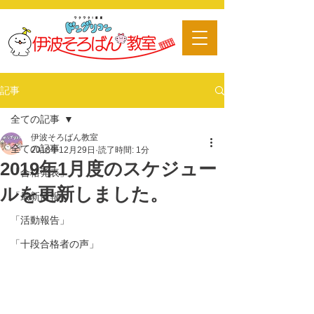
​習い事
記事
全ての記事
伊波そろばん教室
全ての記事
2018年12月29日
読了時間: 1分
2019年1月度のスケジュー
「合格発表」
ルを更新しました。
「最新情報」
「活動報告」
「十段合格者の声」