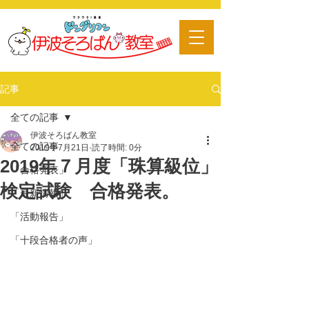
​習い事
記事
全ての記事
伊波そろばん教室
全ての記事
2019年7月21日
読了時間: 0分
2019年７月度「珠算級位」
「合格発表」
検定試験 合格発表。
「最新情報」
「活動報告」
「十段合格者の声」