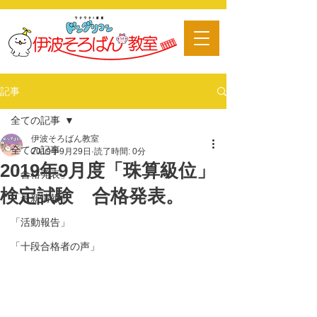
​習い事
記事
全ての記事
伊波そろばん教室
全ての記事
2019年9月29日
読了時間: 0分
2019年9月度「珠算級位」
「合格発表」
検定試験 合格発表。
「最新情報」
「活動報告」
「十段合格者の声」