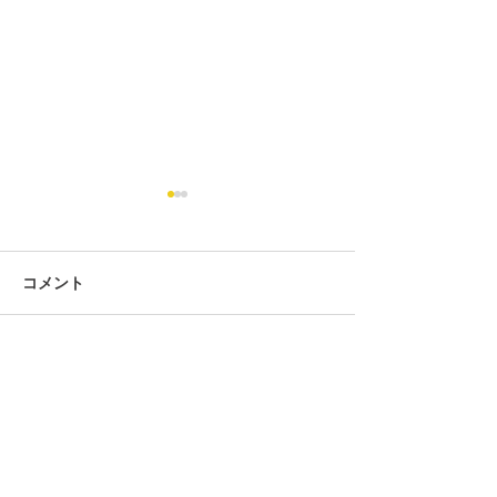
コメント
コメントを追加…
2025年 第58回 全沖縄珠
2025年 珠算優
(^^♪
算選手権大会へ参加(^^♪