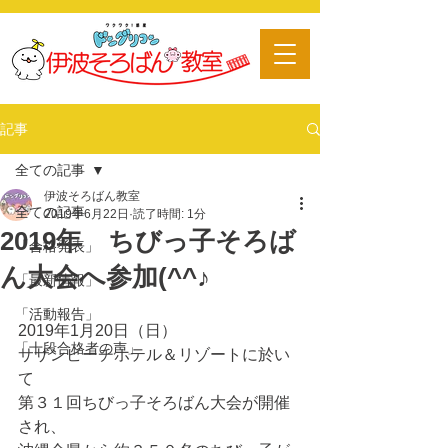
​習い事
記事
全ての記事
伊波そろばん教室
全ての記事
2019年6月22日
読了時間: 1分
2019年 ちびっ子そろば
「合格発表」
ん大会へ参加(^^♪
「最新情報」
「活動報告」
2019年1月20日（日）
「十段合格者の声」
サザンビーチホテル＆リゾートに於い
て
第３１回ちびっ子そろばん大会が開催
され、