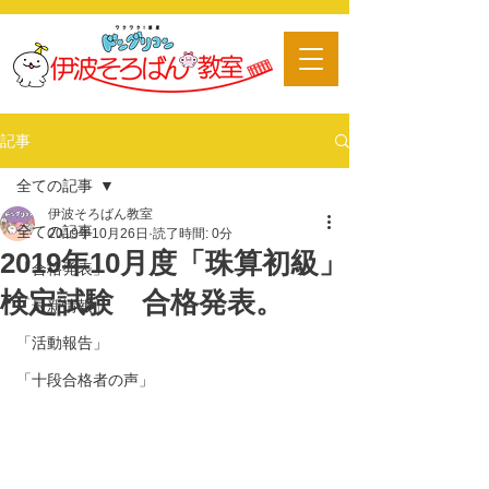
​習い事
記事
全ての記事
伊波そろばん教室
全ての記事
2019年10月26日
読了時間: 0分
2019年10月度「珠算初級」
「合格発表」
検定試験 合格発表。
「最新情報」
「活動報告」
「十段合格者の声」