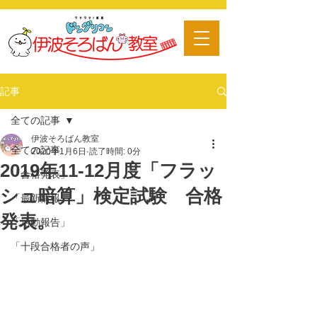
​習い事
記事
全ての記事
伊波そろばん教室
全ての記事
2020年1月6日
読了時間: 0分
2019年11-12月度「フラッ
「合格発表」
シュ暗算」検定試験 合格
「最新情報」
発表。
「活動報告」
「十段合格者の声」