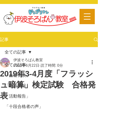
​習い事
記事
全ての記事
伊波そろばん教室
全ての記事
2019年6月22日
読了時間: 0分
2019年3-4月度「フラッシ
「合格発表」
ュ暗算」検定試験 合格発
「最新情報」
表
「活動報告」
「十段合格者の声」