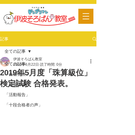
​習い事
記事
全ての記事
伊波そろばん教室
全ての記事
2019年6月22日
読了時間: 0分
2019年5月度「珠算級位」
「合格発表」
検定試験 合格発表。
「最新情報」
「活動報告」
「十段合格者の声」